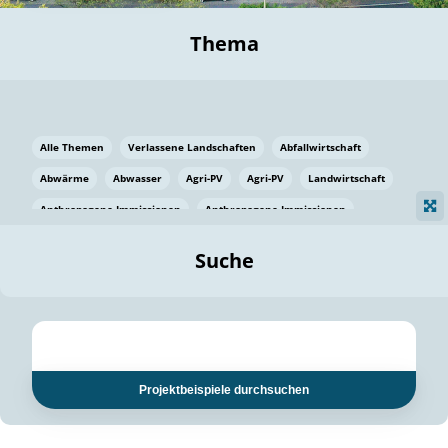
Thema
Alle Themen
Verlassene Landschaften
Abfallwirtschaft
Abwärme
Abwasser
Agri-PV
Agri-PV
Landwirtschaft
Anthropogene Immissionen
Anthropogene Immissionen
Vermeidung von Lebensmittelverlusten
Baden Württemberg
Suche
Ostsee
Bauen
Baumaterial
Bayern
Bayern
Beatmungssysteme
Beratung
Berlin
Bestäuber
bilaterale Zu-sammenarbeit
bilaterale Zu-sammenarbeit
Bildung
Bildung / Kommunikation
Projektbeispiele durchsuchen
Bildung für nachhaltige Entwicklung
Pflanzenkohle
Biodiversität
Biodiversität
Biogas
Biogas