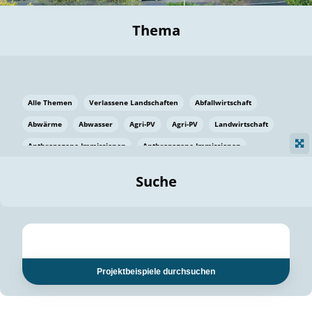
Thema
Alle Themen
Verlassene Landschaften
Abfallwirtschaft
Abwärme
Abwasser
Agri-PV
Agri-PV
Landwirtschaft
Anthropogene Immissionen
Anthropogene Immissionen
Vermeidung von Lebensmittelverlusten
Baden Württemberg
Suche
Ostsee
Bauen
Baumaterial
Bayern
Bayern
Beatmungssysteme
Beratung
Berlin
Bestäuber
bilaterale Zu-sammenarbeit
bilaterale Zu-sammenarbeit
Bildung
Bildung / Kommunikation
Projektbeispiele durchsuchen
Bildung für nachhaltige Entwicklung
Pflanzenkohle
Biodiversität
Biodiversität
Biogas
Biogas