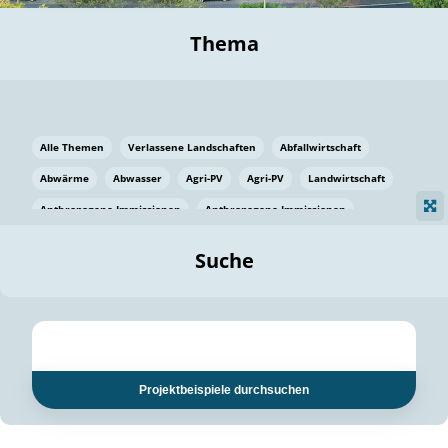
Thema
Alle Themen
Verlassene Landschaften
Abfallwirtschaft
Abwärme
Abwasser
Agri-PV
Agri-PV
Landwirtschaft
Anthropogene Immissionen
Anthropogene Immissionen
Vermeidung von Lebensmittelverlusten
Baden Württemberg
Suche
Ostsee
Bauen
Baumaterial
Bayern
Bayern
Beatmungssysteme
Beratung
Berlin
Bestäuber
bilaterale Zu-sammenarbeit
bilaterale Zu-sammenarbeit
Bildung
Bildung / Kommunikation
Projektbeispiele durchsuchen
Bildung für nachhaltige Entwicklung
Pflanzenkohle
Biodiversität
Biodiversität
Biogas
Biogas