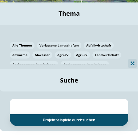
Thema
Alle Themen
Verlassene Landschaften
Abfallwirtschaft
Abwärme
Abwasser
Agri-PV
Agri-PV
Landwirtschaft
Anthropogene Immissionen
Anthropogene Immissionen
Vermeidung von Lebensmittelverlusten
Baden Württemberg
Suche
Ostsee
Bauen
Baumaterial
Bayern
Bayern
Beatmungssysteme
Beratung
Berlin
Bestäuber
bilaterale Zu-sammenarbeit
bilaterale Zu-sammenarbeit
Bildung
Bildung / Kommunikation
Projektbeispiele durchsuchen
Bildung für nachhaltige Entwicklung
Pflanzenkohle
Biodiversität
Biodiversität
Biogas
Biogas