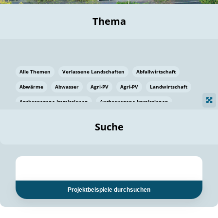
Thema
Alle Themen
Verlassene Landschaften
Abfallwirtschaft
Abwärme
Abwasser
Agri-PV
Agri-PV
Landwirtschaft
Anthropogene Immissionen
Anthropogene Immissionen
Vermeidung von Lebensmittelverlusten
Baden Württemberg
Suche
Ostsee
Bauen
Baumaterial
Bayern
Bayern
Beatmungssysteme
Beratung
Berlin
Bestäuber
bilaterale Zu-sammenarbeit
bilaterale Zu-sammenarbeit
Bildung
Bildung / Kommunikation
Projektbeispiele durchsuchen
Bildung für nachhaltige Entwicklung
Pflanzenkohle
Biodiversität
Biodiversität
Biogas
Biogas