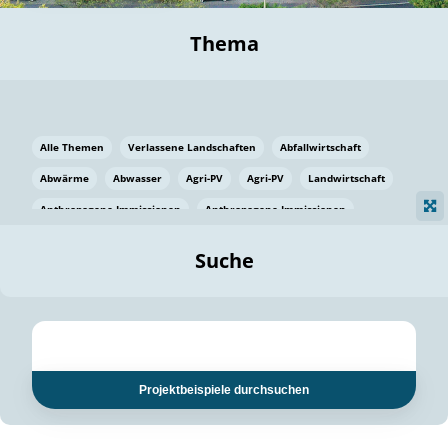
Thema
Alle Themen
Verlassene Landschaften
Abfallwirtschaft
Abwärme
Abwasser
Agri-PV
Agri-PV
Landwirtschaft
Anthropogene Immissionen
Anthropogene Immissionen
Vermeidung von Lebensmittelverlusten
Baden Württemberg
Suche
Ostsee
Bauen
Baumaterial
Bayern
Bayern
Beatmungssysteme
Beratung
Berlin
Bestäuber
bilaterale Zu-sammenarbeit
bilaterale Zu-sammenarbeit
Bildung
Bildung / Kommunikation
Projektbeispiele durchsuchen
Bildung für nachhaltige Entwicklung
Pflanzenkohle
Biodiversität
Biodiversität
Biogas
Biogas