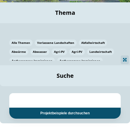
Thema
Alle Themen
Verlassene Landschaften
Abfallwirtschaft
Abwärme
Abwasser
Agri-PV
Agri-PV
Landwirtschaft
Anthropogene Immissionen
Anthropogene Immissionen
Vermeidung von Lebensmittelverlusten
Baden Württemberg
Suche
Ostsee
Bauen
Baumaterial
Bayern
Bayern
Beatmungssysteme
Beratung
Berlin
Bestäuber
bilaterale Zu-sammenarbeit
bilaterale Zu-sammenarbeit
Bildung
Bildung / Kommunikation
Projektbeispiele durchsuchen
Bildung für nachhaltige Entwicklung
Pflanzenkohle
Biodiversität
Biodiversität
Biogas
Biogas