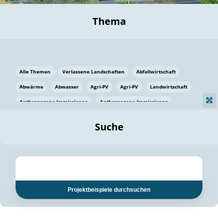
Thema
Alle Themen
Verlassene Landschaften
Abfallwirtschaft
Abwärme
Abwasser
Agri-PV
Agri-PV
Landwirtschaft
Anthropogene Immissionen
Anthropogene Immissionen
Vermeidung von Lebensmittelverlusten
Baden Württemberg
Suche
Ostsee
Bauen
Baumaterial
Bayern
Bayern
Beatmungssysteme
Beratung
Berlin
Bestäuber
bilaterale Zu-sammenarbeit
bilaterale Zu-sammenarbeit
Bildung
Bildung / Kommunikation
Projektbeispiele durchsuchen
Bildung für nachhaltige Entwicklung
Pflanzenkohle
Biodiversität
Biodiversität
Biogas
Biogas