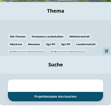
Thema
Alle Themen
Verlassene Landschaften
Abfallwirtschaft
Abwärme
Abwasser
Agri-PV
Agri-PV
Landwirtschaft
Anthropogene Immissionen
Anthropogene Immissionen
Vermeidung von Lebensmittelverlusten
Baden Württemberg
Suche
Ostsee
Bauen
Baumaterial
Bayern
Bayern
Beatmungssysteme
Beratung
Berlin
Bestäuber
bilaterale Zu-sammenarbeit
bilaterale Zu-sammenarbeit
Bildung
Bildung / Kommunikation
Projektbeispiele durchsuchen
Bildung für nachhaltige Entwicklung
Pflanzenkohle
Biodiversität
Biodiversität
Biogas
Biogas