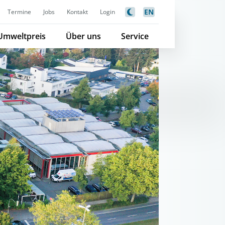
EN
Termine
Jobs
Kontakt
Login
Umweltpreis
Über uns
Service