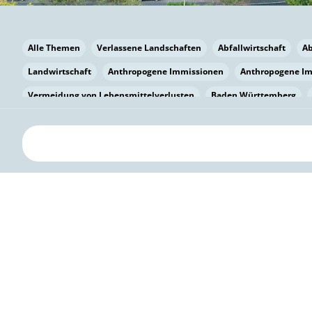
Alle Themen
Verlassene Landschaften
Abfallwirtschaft
A
Landwirtschaft
Anthropogene Immissionen
Anthropogene I
Vermeidung von Lebensmittelverlusten
Baden Württemberg
Bayern
Bayern
Beatmungssysteme
Beratung
Berlin
bilaterale Zu-sammenarbeit
Bildung
Bildung / Kommunikati
Pflanzenkohle
Biodiversität
Biodiversität
Biogas
Bioga
Vermeidung von Lebensmittelverlusten
Brandenburg
Breme
Bürgerwissenschaft
Capacity Building
Capacity Building
Circular Economy
Bürgerenergie
Bürgerbeteiligung
Citize
Bürgerwissenschaft
Klimawandel
Klimakrise
Klimaschutz
Kooperation
Kooperation mit KMU
Grenzüberschreitend
D
Deutscher Umweltpreis
Digitale Bildung
Digitaler Landschaf