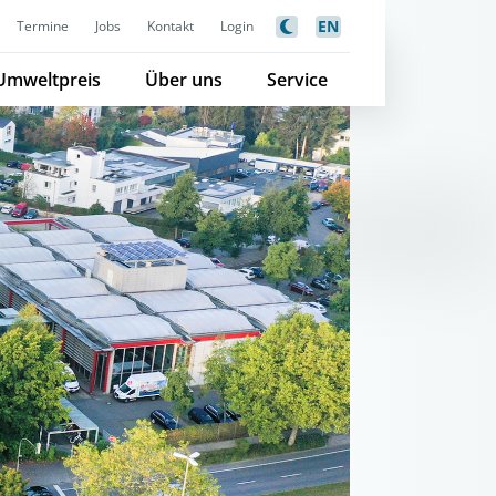
EN
Termine
Jobs
Kontakt
Login
Umweltpreis
Über uns
Service