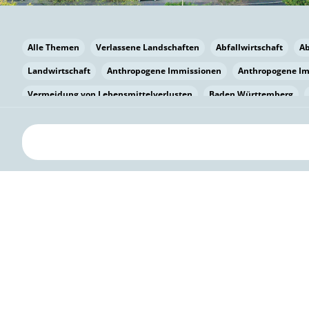
Alle Themen
Verlassene Landschaften
Abfallwirtschaft
A
Landwirtschaft
Anthropogene Immissionen
Anthropogene I
Vermeidung von Lebensmittelverlusten
Baden Württemberg
Bayern
Bayern
Beatmungssysteme
Beratung
Berlin
bilaterale Zu-sammenarbeit
Bildung
Bildung / Kommunikati
Pflanzenkohle
Biodiversität
Biodiversität
Biogas
Bioga
Vermeidung von Lebensmittelverlusten
Brandenburg
Breme
Bürgerwissenschaft
Capacity Building
Capacity Building
Kreislaufwirtschaft
Bürgerenergie
Bürgerbeteiligung
Citi
Citizen Science
Klimawandel
Klimakrise
Klimaschutz
Kooperation
Kooperation mit KMU
Grenzüberschreitend
D
Deutscher Umweltpreis
Digitale Bildung
Digitaler Landschaf