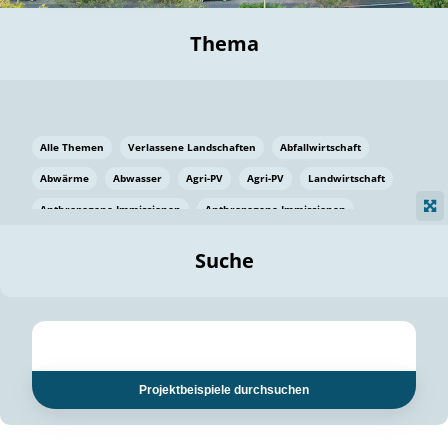
Thema
Alle Themen
Verlassene Landschaften
Abfallwirtschaft
Abwärme
Abwasser
Agri-PV
Agri-PV
Landwirtschaft
Anthropogene Immissionen
Anthropogene Immissionen
Vermeidung von Lebensmittelverlusten
Baden Württemberg
Suche
Ostsee
Bauen
Baumaterial
Bayern
Bayern
Beatmungssysteme
Beratung
Berlin
Bestäuber
bilaterale Zu-sammenarbeit
bilaterale Zu-sammenarbeit
Bildung
Bildung / Kommunikation
Projektbeispiele durchsuchen
Bildung für nachhaltige Entwicklung
Pflanzenkohle
Biodiversität
Biodiversität
Biogas
Biogas