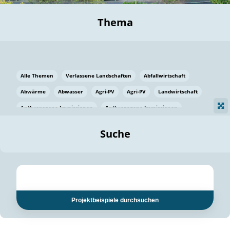
Thema
Alle Themen
Verlassene Landschaften
Abfallwirtschaft
Abwärme
Abwasser
Agri-PV
Agri-PV
Landwirtschaft
Anthropogene Immissionen
Anthropogene Immissionen
Vermeidung von Lebensmittelverlusten
Baden Württemberg
Suche
Ostsee
Bauen
Baumaterial
Bayern
Bayern
Beatmungssysteme
Beratung
Berlin
Bestäuber
bilaterale Zu-sammenarbeit
bilaterale Zu-sammenarbeit
Bildung
Bildung / Kommunikation
Projektbeispiele durchsuchen
Bildung für nachhaltige Entwicklung
Pflanzenkohle
Biodiversität
Biodiversität
Biogas
Biogas