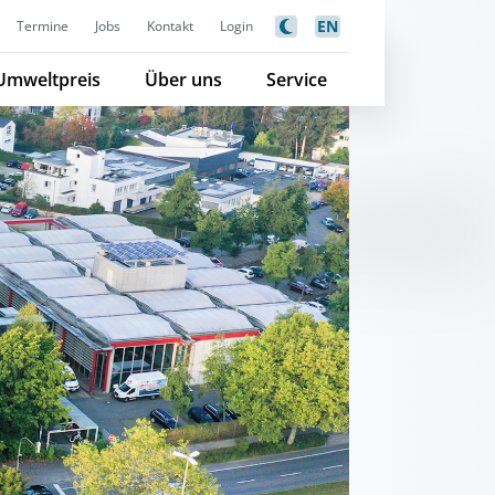
EN
Termine
Jobs
Kontakt
Login
Umweltpreis
Über uns
Service