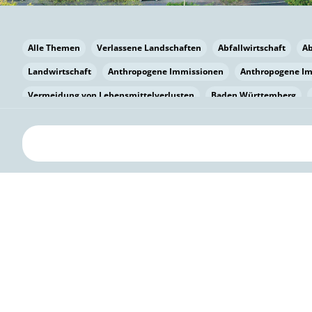
Alle Themen
Verlassene Landschaften
Abfallwirtschaft
A
Landwirtschaft
Anthropogene Immissionen
Anthropogene I
Vermeidung von Lebensmittelverlusten
Baden Württemberg
Bayern
Bayern
Beatmungssysteme
Beratung
Berlin
bilaterale Zu-sammenarbeit
Bildung
Bildung / Kommunikati
Pflanzenkohle
Biodiversität
Biodiversität
Biogas
Bioga
Vermeidung von Lebensmittelverlusten
Brandenburg
Breme
Bürgerwissenschaft
Capacity Building
Capacity Building
Circular Economy
Bürgerenergie
Bürgerbeteiligung
Bürge
Citizen Science
Klimawandel
Klimakrise
Klimaschutz
Kooperation
Kooperation mit KMU
Grenzüberschreitend
D
Deutscher Umweltpreis
Digitale Bildung
Digitaler Landschaf