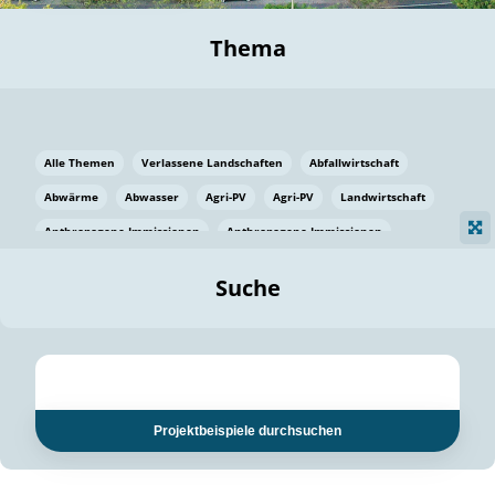
Thema
Alle Themen
Verlassene Landschaften
Abfallwirtschaft
Abwärme
Abwasser
Agri-PV
Agri-PV
Landwirtschaft
Anthropogene Immissionen
Anthropogene Immissionen
Vermeidung von Lebensmittelverlusten
Baden Württemberg
Suche
Ostsee
Bauen
Baumaterial
Bayern
Bayern
Beatmungssysteme
Beratung
Berlin
Bestäuber
bilaterale Zu-sammenarbeit
bilaterale Zu-sammenarbeit
Bildung
Bildung / Kommunikation
Projektbeispiele durchsuchen
Bildung für nachhaltige Entwicklung
Pflanzenkohle
Biodiversität
Biodiversität
Biogas
Biogas