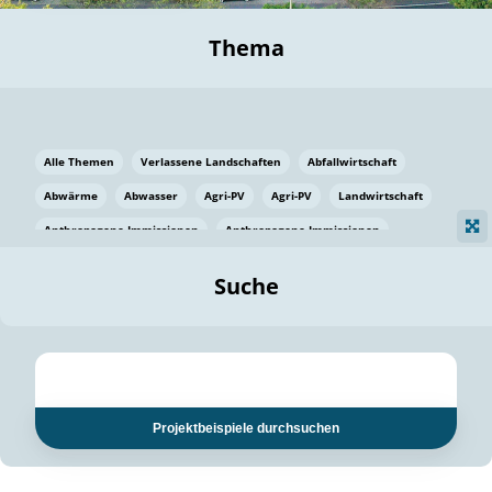
Thema
Alle Themen
Verlassene Landschaften
Abfallwirtschaft
Abwärme
Abwasser
Agri-PV
Agri-PV
Landwirtschaft
Anthropogene Immissionen
Anthropogene Immissionen
Vermeidung von Lebensmittelverlusten
Baden Württemberg
Suche
Ostsee
Bauen
Baumaterial
Bayern
Bayern
Beatmungssysteme
Beratung
Berlin
Bestäuber
bilaterale Zu-sammenarbeit
bilaterale Zu-sammenarbeit
Bildung
Bildung / Kommunikation
Projektbeispiele durchsuchen
Bildung für nachhaltige Entwicklung
Pflanzenkohle
Biodiversität
Biodiversität
Biogas
Biogas