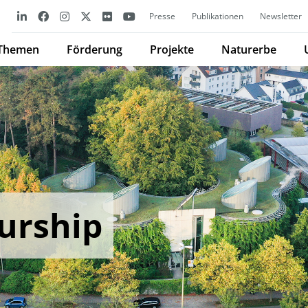
Presse
Publikationen
Newsletter
Themen
Förderung
Projekte
Naturerbe
urship