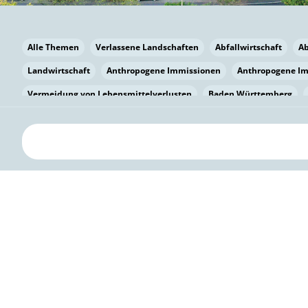
Alle Themen
Verlassene Landschaften
Abfallwirtschaft
A
Landwirtschaft
Anthropogene Immissionen
Anthropogene I
Vermeidung von Lebensmittelverlusten
Baden Württemberg
Bayern
Bayern
Beatmungssysteme
Beratung
Berlin
bilaterale Zu-sammenarbeit
Bildung
Bildung / Kommunikati
Pflanzenkohle
Biodiversität
Biodiversität
Biogas
Bioga
Vermeidung von Lebensmittelverlusten
Brandenburg
Breme
Bürgerwissenschaft
Capacity Building
Capacity Building
Circular Economy
Bürgerenergie
Bürgerbeteiligung
Citize
Citizen Science
Klimawandel
Klimakrise
Klimaschutz
Kooperation
Kooperation mit KMU
Grenzüberschreitend
D
Deutscher Umweltpreis
Digitale Bildung
Digitaler Landschaf