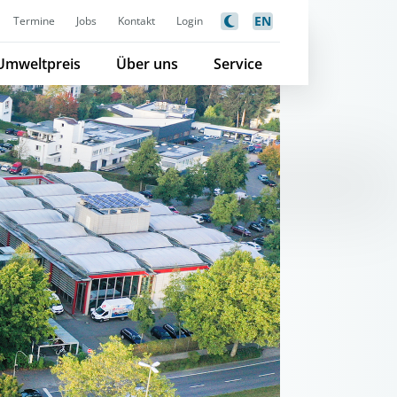
EN
Termine
Jobs
Kontakt
Login
Umweltpreis
Über uns
Service