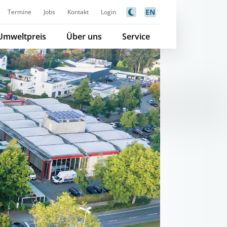
EN
Termine
Jobs
Kontakt
Login
Umweltpreis
Über uns
Service