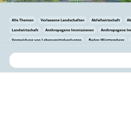
Alle Themen
Verlassene Landschaften
Abfallwirtschaft
A
Landwirtschaft
Anthropogene Immissionen
Anthropogene I
Vermeidung von Lebensmittelverlusten
Baden Württemberg
Bayern
Bayern
Beatmungssysteme
Beratung
Berlin
bilaterale Zu-sammenarbeit
Bildung
Bildung / Kommunikati
Pflanzenkohle
Biodiversität
Biodiversität
Biogas
Bioga
Vermeidung von Lebensmittelverlusten
Brandenburg
Breme
Bürgerwissenschaft
Capacity Building
Capacity Building
Circular Economy
Bürgerenergie
Bürgerbeteiligung
Citize
Bürgerwissenschaft
Klimawandel
Klimakrise
Klimaschutz
Kooperation
Kooperation mit KMU
Grenzüberschreitend
D
Deutscher Umweltpreis
Digitale Bildung
Digitaler Landschaf