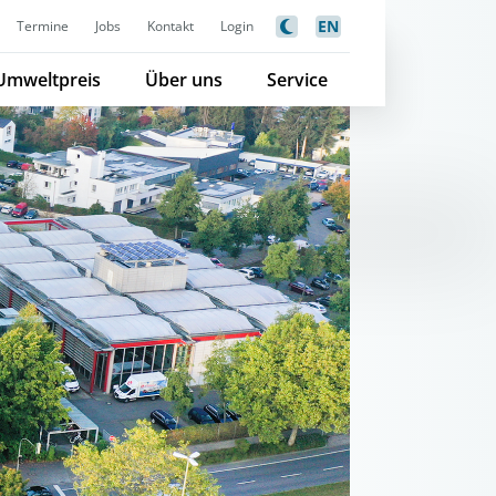
EN
Termine
Jobs
Kontakt
Login
Umweltpreis
Über uns
Service