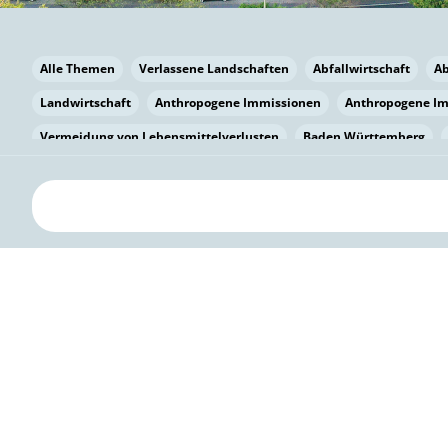
Alle Themen
Verlassene Landschaften
Abfallwirtschaft
A
Landwirtschaft
Anthropogene Immissionen
Anthropogene I
Vermeidung von Lebensmittelverlusten
Baden Württemberg
Bayern
Bayern
Beatmungssysteme
Beratung
Berlin
bilaterale Zu-sammenarbeit
Bildung
Bildung / Kommunikati
Pflanzenkohle
Biodiversität
Biodiversität
Biogas
Bioga
Vermeidung von Lebensmittelverlusten
Brandenburg
Breme
Bürgerwissenschaft
Capacity Building
Capacity Building
Kreislaufwirtschaft
Bürgerenergie
Bürgerbeteiligung
Citi
Citizen Science
Klimawandel
Klimakrise
Klimaschutz
Kooperation
Kooperation mit KMU
Grenzüberschreitend
D
Deutscher Umweltpreis
Digitale Bildung
Digitaler Landschaf