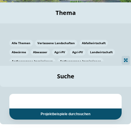
Thema
Alle Themen
Verlassene Landschaften
Abfallwirtschaft
Abwärme
Abwasser
Agri-PV
Agri-PV
Landwirtschaft
Anthropogene Immissionen
Anthropogene Immissionen
Vermeidung von Lebensmittelverlusten
Baden Württemberg
Suche
Ostsee
Bauen
Baumaterial
Bayern
Bayern
Beatmungssysteme
Beratung
Berlin
Bestäuber
bilaterale Zu-sammenarbeit
bilaterale Zu-sammenarbeit
Bildung
Bildung / Kommunikation
Projektbeispiele durchsuchen
Bildung für nachhaltige Entwicklung
Pflanzenkohle
Biodiversität
Biodiversität
Biogas
Biogas