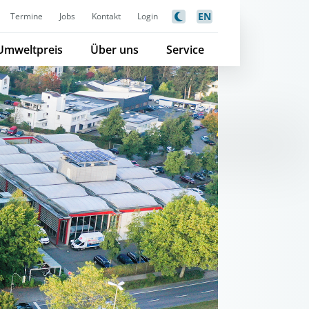
EN
Termine
Jobs
Kontakt
Login
Umweltpreis
Über uns
Service