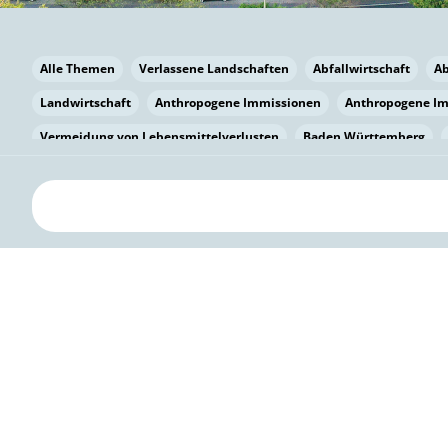
Alle Themen
Verlassene Landschaften
Abfallwirtschaft
A
Landwirtschaft
Anthropogene Immissionen
Anthropogene I
Vermeidung von Lebensmittelverlusten
Baden Württemberg
Bayern
Bayern
Beatmungssysteme
Beratung
Berlin
bilaterale Zu-sammenarbeit
Bildung
Bildung / Kommunikati
Pflanzenkohle
Biodiversität
Biodiversität
Biogas
Bioga
Vermeidung von Lebensmittelverlusten
Brandenburg
Breme
Bürgerwissenschaft
Capacity Building
Capacity Building
Circular Economy
Bürgerenergie
Bürgerbeteiligung
Citize
Citizen Science
Klimawandel
Klimakrise
Klimaschutz
Kooperation
Kooperation mit KMU
Grenzüberschreitend
D
Deutscher Umweltpreis
Digitale Bildung
Digitaler Landschaf