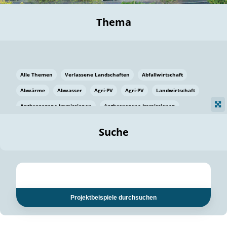
Thema
Alle Themen
Verlassene Landschaften
Abfallwirtschaft
Abwärme
Abwasser
Agri-PV
Agri-PV
Landwirtschaft
Anthropogene Immissionen
Anthropogene Immissionen
Vermeidung von Lebensmittelverlusten
Baden Württemberg
Suche
Ostsee
Bauen
Baumaterial
Bayern
Bayern
Beatmungssysteme
Beratung
Berlin
Bestäuber
bilaterale Zu-sammenarbeit
bilaterale Zu-sammenarbeit
Bildung
Bildung / Kommunikation
Projektbeispiele durchsuchen
Bildung für nachhaltige Entwicklung
Pflanzenkohle
Biodiversität
Biodiversität
Biogas
Biogas