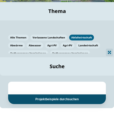
Thema
Alle Themen
Verlassene Landschaften
Abfallwirtschaft
Abwärme
Abwasser
Agri-PV
Agri-PV
Landwirtschaft
Anthropogene Immissionen
Anthropogene Immissionen
Vermeidung von Lebensmittelverlusten
Baden Württemberg
Suche
Ostsee
Bauen
Baumaterial
Bayern
Bayern
Beatmungssysteme
Beratung
Berlin
Bestäuber
bilaterale Zu-sammenarbeit
bilaterale Zu-sammenarbeit
Bildung
Bildung / Kommunikation
Projektbeispiele durchsuchen
Bildung für nachhaltige Entwicklung
Pflanzenkohle
Biodiversität
Biodiversität
Biogas
Biogas