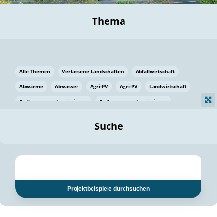
Thema
Alle Themen
Verlassene Landschaften
Abfallwirtschaft
Abwärme
Abwasser
Agri-PV
Agri-PV
Landwirtschaft
Anthropogene Immissionen
Anthropogene Immissionen
Vermeidung von Lebensmittelverlusten
Baden Württemberg
Suche
Ostsee
Bauen
Baumaterial
Bayern
Bayern
Beatmungssysteme
Beratung
Berlin
Bestäuber
bilaterale Zu-sammenarbeit
bilaterale Zu-sammenarbeit
Bildung
Bildung / Kommunikation
Projektbeispiele durchsuchen
Bildung für nachhaltige Entwicklung
Pflanzenkohle
Biodiversität
Biodiversität
Biogas
Biogas