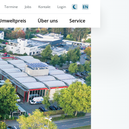
EN
Termine
Jobs
Kontakt
Login
Umweltpreis
Über uns
Service