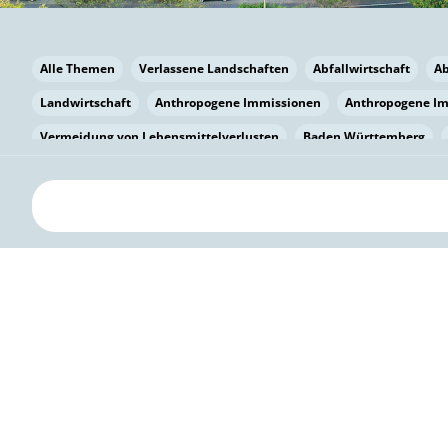
Alle Themen
Verlassene Landschaften
Abfallwirtschaft
A
Landwirtschaft
Anthropogene Immissionen
Anthropogene I
Vermeidung von Lebensmittelverlusten
Baden Württemberg
Bayern
Bayern
Beatmungssysteme
Beratung
Berlin
bilaterale Zu-sammenarbeit
Bildung
Bildung / Kommunikati
Pflanzenkohle
Biodiversität
Biodiversität
Biogas
Bioga
Vermeidung von Lebensmittelverlusten
Brandenburg
Breme
Bürgerwissenschaft
Capacity Building
Capacity Building
Kreislaufwirtschaft
Bürgerenergie
Bürgerbeteiligung
Citi
Citizen Science
Klimawandel
Klimakrise
Klimaschutz
Kooperation
Kooperation mit KMU
Grenzüberschreitend
D
Deutscher Umweltpreis
Digitale Bildung
Digitaler Landschaf