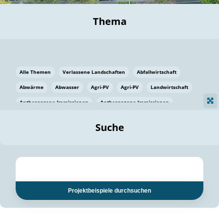
Thema
Alle Themen
Verlassene Landschaften
Abfallwirtschaft
Abwärme
Abwasser
Agri-PV
Agri-PV
Landwirtschaft
Anthropogene Immissionen
Anthropogene Immissionen
Vermeidung von Lebensmittelverlusten
Baden Württemberg
Suche
Ostsee
Bauen
Baumaterial
Bayern
Bayern
Beatmungssysteme
Beratung
Berlin
Bestäuber
bilaterale Zu-sammenarbeit
bilaterale Zu-sammenarbeit
Bildung
Bildung / Kommunikation
Projektbeispiele durchsuchen
Bildung für nachhaltige Entwicklung
Pflanzenkohle
Biodiversität
Biodiversität
Biogas
Biogas