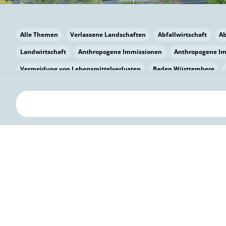
Alle Themen
Verlassene Landschaften
Abfallwirtschaft
A
Landwirtschaft
Anthropogene Immissionen
Anthropogene I
Vermeidung von Lebensmittelverlusten
Baden Württemberg
Bayern
Bayern
Beatmungssysteme
Beratung
Berlin
bilaterale Zu-sammenarbeit
Bildung
Bildung / Kommunikati
Pflanzenkohle
Biodiversität
Biodiversität
Biogas
Bioga
Vermeidung von Lebensmittelverlusten
Brandenburg
Breme
Bürgerwissenschaft
Capacity Building
Capacity Building
Kreislaufwirtschaft
Bürgerenergie
Bürgerbeteiligung
Citi
Citizen Science
Klimawandel
Klimakrise
Klimaschutz
Kooperation
Kooperation mit KMU
Grenzüberschreitend
D
Deutscher Umweltpreis
Digitale Bildung
Digitaler Landschaf