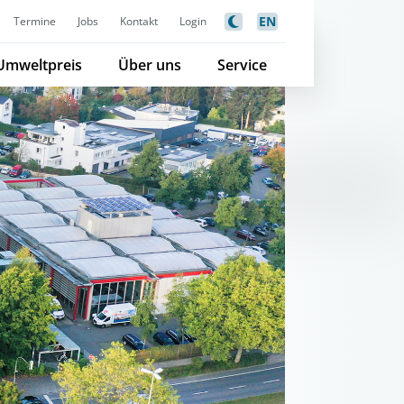
EN
Termine
Jobs
Kontakt
Login
Umweltpreis
Über uns
Service