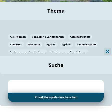
Thema
Alle Themen
Verlassene Landschaften
Abfallwirtschaft
Abwärme
Abwasser
Agri-PV
Agri-PV
Landwirtschaft
Anthropogene Immissionen
Anthropogene Immissionen
Vermeidung von Lebensmittelverlusten
Baden Württemberg
Suche
Ostsee
Bauen
Baumaterial
Bayern
Bayern
Beatmungssysteme
Beratung
Berlin
Bestäuber
bilaterale Zu-sammenarbeit
bilaterale Zu-sammenarbeit
Bildung
Bildung / Kommunikation
Projektbeispiele durchsuchen
Bildung für nachhaltige Entwicklung
Pflanzenkohle
Biodiversität
Biodiversität
Biogas
Biogas