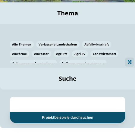
Thema
Alle Themen
Verlassene Landschaften
Abfallwirtschaft
Abwärme
Abwasser
Agri-PV
Agri-PV
Landwirtschaft
Anthropogene Immissionen
Anthropogene Immissionen
Vermeidung von Lebensmittelverlusten
Baden Württemberg
Suche
Ostsee
Bauen
Baumaterial
Bayern
Bayern
Beatmungssysteme
Beratung
Berlin
Bestäuber
bilaterale Zu-sammenarbeit
bilaterale Zu-sammenarbeit
Bildung
Bildung / Kommunikation
Projektbeispiele durchsuchen
Bildung für nachhaltige Entwicklung
Pflanzenkohle
Biodiversität
Biodiversität
Biogas
Biogas