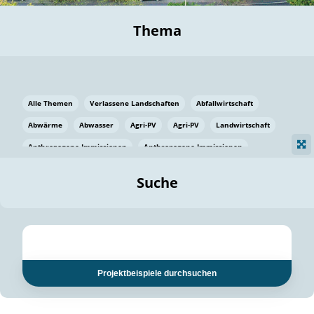
Thema
Alle Themen
Verlassene Landschaften
Abfallwirtschaft
Abwärme
Abwasser
Agri-PV
Agri-PV
Landwirtschaft
Anthropogene Immissionen
Anthropogene Immissionen
Vermeidung von Lebensmittelverlusten
Baden Württemberg
Suche
Ostsee
Bauen
Baumaterial
Bayern
Bayern
Beatmungssysteme
Beratung
Berlin
Bestäuber
bilaterale Zu-sammenarbeit
bilaterale Zu-sammenarbeit
Bildung
Bildung / Kommunikation
Projektbeispiele durchsuchen
Bildung für nachhaltige Entwicklung
Pflanzenkohle
Biodiversität
Biodiversität
Biogas
Biogas