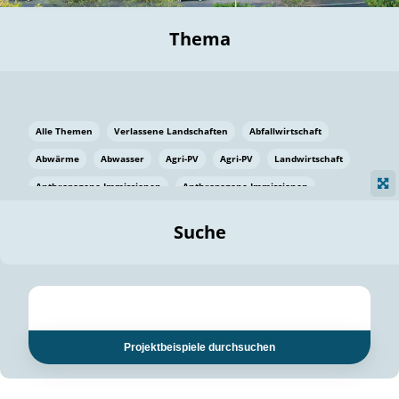
Thema
Alle Themen
Verlassene Landschaften
Abfallwirtschaft
Abwärme
Abwasser
Agri-PV
Agri-PV
Landwirtschaft
Anthropogene Immissionen
Anthropogene Immissionen
Vermeidung von Lebensmittelverlusten
Baden Württemberg
Suche
Ostsee
Bauen
Baumaterial
Bayern
Bayern
Beatmungssysteme
Beratung
Berlin
Bestäuber
bilaterale Zu-sammenarbeit
bilaterale Zu-sammenarbeit
Bildung
Bildung / Kommunikation
Projektbeispiele durchsuchen
Bildung für nachhaltige Entwicklung
Pflanzenkohle
Biodiversität
Biodiversität
Biogas
Biogas