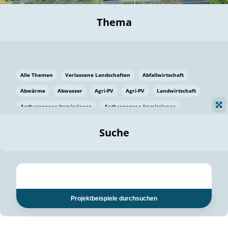
Thema
Alle Themen
Verlassene Landschaften
Abfallwirtschaft
Abwärme
Abwasser
Agri-PV
Agri-PV
Landwirtschaft
Anthropogene Immissionen
Anthropogene Immissionen
Vermeidung von Lebensmittelverlusten
Baden Württemberg
Suche
Ostsee
Bauen
Baumaterial
Bayern
Bayern
Beatmungssysteme
Beratung
Berlin
Bestäuber
bilaterale Zu-sammenarbeit
bilaterale Zu-sammenarbeit
Bildung
Bildung / Kommunikation
Projektbeispiele durchsuchen
Bildung für nachhaltige Entwicklung
Pflanzenkohle
Biodiversität
Biodiversität
Biogas
Biogas