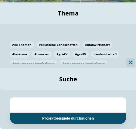
Thema
Alle Themen
Verlassene Landschaften
Abfallwirtschaft
Abwärme
Abwasser
Agri-PV
Agri-PV
Landwirtschaft
Anthropogene Immissionen
Anthropogene Immissionen
Vermeidung von Lebensmittelverlusten
Baden Württemberg
Suche
Ostsee
Bauen
Baumaterial
Bayern
Bayern
Beatmungssysteme
Beratung
Berlin
Bestäuber
bilaterale Zu-sammenarbeit
bilaterale Zu-sammenarbeit
Bildung
Bildung / Kommunikation
Projektbeispiele durchsuchen
Bildung für nachhaltige Entwicklung
Pflanzenkohle
Biodiversität
Biodiversität
Biogas
Biogas