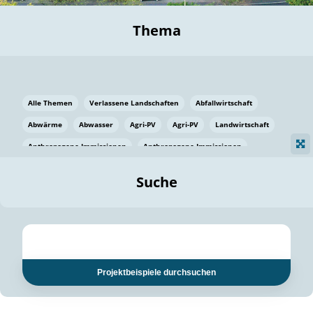
Thema
Alle Themen
Verlassene Landschaften
Abfallwirtschaft
Abwärme
Abwasser
Agri-PV
Agri-PV
Landwirtschaft
Anthropogene Immissionen
Anthropogene Immissionen
Vermeidung von Lebensmittelverlusten
Baden Württemberg
Suche
Ostsee
Bauen
Baumaterial
Bayern
Bayern
Beatmungssysteme
Beratung
Berlin
Bestäuber
bilaterale Zu-sammenarbeit
bilaterale Zu-sammenarbeit
Bildung
Bildung / Kommunikation
Projektbeispiele durchsuchen
Bildung für nachhaltige Entwicklung
Pflanzenkohle
Biodiversität
Biodiversität
Biogas
Biogas