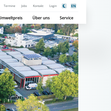
EN
Termine
Jobs
Kontakt
Login
Umweltpreis
Über uns
Service