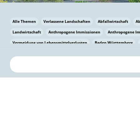
Alle Themen
Verlassene Landschaften
Abfallwirtschaft
A
Landwirtschaft
Anthropogene Immissionen
Anthropogene I
Vermeidung von Lebensmittelverlusten
Baden Württemberg
Bayern
Bayern
Beatmungssysteme
Beratung
Berlin
bilaterale Zu-sammenarbeit
Bildung
Bildung / Kommunikati
Pflanzenkohle
Biodiversität
Biodiversität
Biogas
Bioga
Vermeidung von Lebensmittelverlusten
Brandenburg
Breme
Bürgerwissenschaft
Capacity Building
Capacity Building
Kreislaufwirtschaft
Bürgerenergie
Bürgerbeteiligung
Citi
Citizen Science
Klimawandel
Klimakrise
Klimaschutz
Kooperation
Kooperation mit KMU
Grenzüberschreitend
D
Deutscher Umweltpreis
Digitale Bildung
Digitaler Landschaf