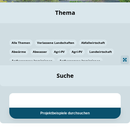
Thema
Alle Themen
Verlassene Landschaften
Abfallwirtschaft
Abwärme
Abwasser
Agri-PV
Agri-PV
Landwirtschaft
Anthropogene Immissionen
Anthropogene Immissionen
Vermeidung von Lebensmittelverlusten
Baden Württemberg
Suche
Ostsee
Bauen
Baumaterial
Bayern
Bayern
Beatmungssysteme
Beratung
Berlin
Bestäuber
bilaterale Zu-sammenarbeit
bilaterale Zu-sammenarbeit
Bildung
Bildung / Kommunikation
Projektbeispiele durchsuchen
Bildung für nachhaltige Entwicklung
Pflanzenkohle
Biodiversität
Biodiversität
Biogas
Biogas