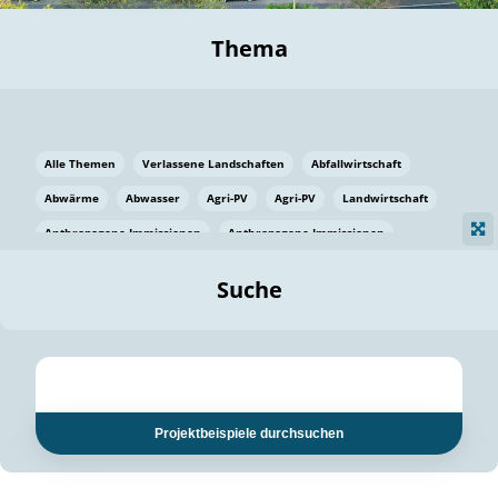
Thema
Alle Themen
Verlassene Landschaften
Abfallwirtschaft
Abwärme
Abwasser
Agri-PV
Agri-PV
Landwirtschaft
Anthropogene Immissionen
Anthropogene Immissionen
Vermeidung von Lebensmittelverlusten
Baden Württemberg
Suche
Ostsee
Bauen
Baumaterial
Bayern
Bayern
Beatmungssysteme
Beratung
Berlin
Bestäuber
bilaterale Zu-sammenarbeit
bilaterale Zu-sammenarbeit
Bildung
Bildung / Kommunikation
Projektbeispiele durchsuchen
Bildung für nachhaltige Entwicklung
Pflanzenkohle
Biodiversität
Biodiversität
Biogas
Biogas