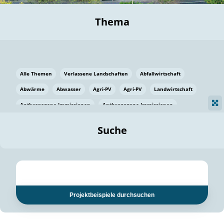
Thema
Alle Themen
Verlassene Landschaften
Abfallwirtschaft
Abwärme
Abwasser
Agri-PV
Agri-PV
Landwirtschaft
Anthropogene Immissionen
Anthropogene Immissionen
Vermeidung von Lebensmittelverlusten
Baden Württemberg
Suche
Ostsee
Bauen
Baumaterial
Bayern
Bayern
Beatmungssysteme
Beratung
Berlin
Bestäuber
bilaterale Zu-sammenarbeit
bilaterale Zu-sammenarbeit
Bildung
Bildung / Kommunikation
Projektbeispiele durchsuchen
Bildung für nachhaltige Entwicklung
Pflanzenkohle
Biodiversität
Biodiversität
Biogas
Biogas