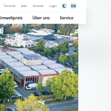
EN
Termine
Jobs
Kontakt
Login
Umweltpreis
Über uns
Service