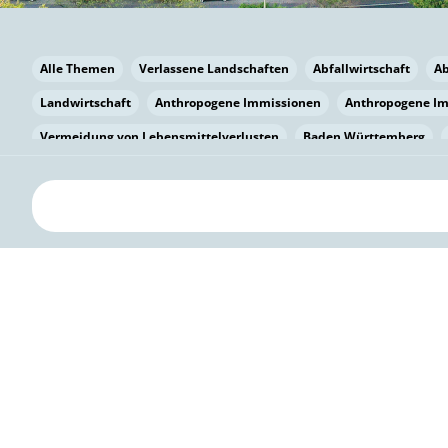
Alle Themen
Verlassene Landschaften
Abfallwirtschaft
A
Landwirtschaft
Anthropogene Immissionen
Anthropogene I
Vermeidung von Lebensmittelverlusten
Baden Württemberg
Bayern
Bayern
Beatmungssysteme
Beratung
Berlin
bilaterale Zu-sammenarbeit
Bildung
Bildung / Kommunikati
Pflanzenkohle
Biodiversität
Biodiversität
Biogas
Bioga
Vermeidung von Lebensmittelverlusten
Brandenburg
Breme
Bürgerwissenschaft
Capacity Building
Capacity Building
Circular Economy
Bürgerenergie
Bürgerbeteiligung
Citize
Bürgerwissenschaft
Klimawandel
Klimakrise
Klimaschutz
Kooperation
Kooperation mit KMU
Grenzüberschreitend
D
Deutscher Umweltpreis
Digitale Bildung
Digitaler Landschaf