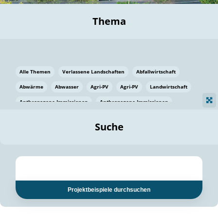
Thema
Alle Themen
Verlassene Landschaften
Abfallwirtschaft
Abwärme
Abwasser
Agri-PV
Agri-PV
Landwirtschaft
Anthropogene Immissionen
Anthropogene Immissionen
Vermeidung von Lebensmittelverlusten
Baden Württemberg
Suche
Ostsee
Bauen
Baumaterial
Bayern
Bayern
Beatmungssysteme
Beratung
Berlin
Bestäuber
bilaterale Zu-sammenarbeit
bilaterale Zu-sammenarbeit
Bildung
Bildung / Kommunikation
Projektbeispiele durchsuchen
Bildung für nachhaltige Entwicklung
Pflanzenkohle
Biodiversität
Biodiversität
Biogas
Biogas