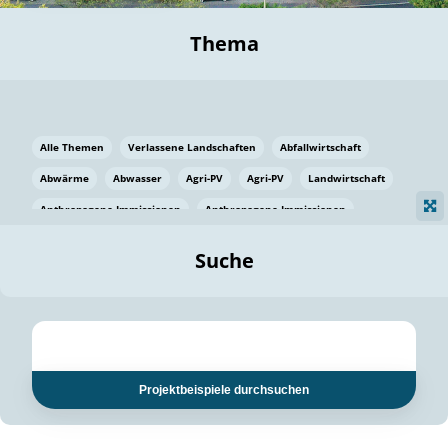
Thema
Alle Themen
Verlassene Landschaften
Abfallwirtschaft
Abwärme
Abwasser
Agri-PV
Agri-PV
Landwirtschaft
Anthropogene Immissionen
Anthropogene Immissionen
Vermeidung von Lebensmittelverlusten
Baden Württemberg
Suche
Ostsee
Bauen
Baumaterial
Bayern
Bayern
Beatmungssysteme
Beratung
Berlin
Bestäuber
bilaterale Zu-sammenarbeit
bilaterale Zu-sammenarbeit
Bildung
Bildung / Kommunikation
Projektbeispiele durchsuchen
Bildung für nachhaltige Entwicklung
Pflanzenkohle
Biodiversität
Biodiversität
Biogas
Biogas