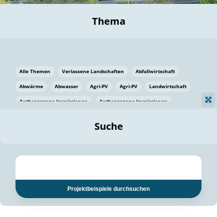
Thema
Alle Themen
Verlassene Landschaften
Abfallwirtschaft
Abwärme
Abwasser
Agri-PV
Agri-PV
Landwirtschaft
Anthropogene Immissionen
Anthropogene Immissionen
Vermeidung von Lebensmittelverlusten
Baden Württemberg
Suche
Ostsee
Bauen
Baumaterial
Bayern
Bayern
Beatmungssysteme
Beratung
Berlin
Bestäuber
bilaterale Zu-sammenarbeit
bilaterale Zu-sammenarbeit
Bildung
Bildung / Kommunikation
Projektbeispiele durchsuchen
Bildung für nachhaltige Entwicklung
Pflanzenkohle
Biodiversität
Biodiversität
Biogas
Biogas