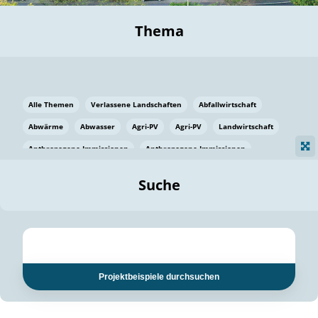
Thema
Alle Themen
Verlassene Landschaften
Abfallwirtschaft
Abwärme
Abwasser
Agri-PV
Agri-PV
Landwirtschaft
Anthropogene Immissionen
Anthropogene Immissionen
Vermeidung von Lebensmittelverlusten
Baden Württemberg
Suche
Ostsee
Bauen
Baumaterial
Bayern
Bayern
Beatmungssysteme
Beratung
Berlin
Bestäuber
bilaterale Zu-sammenarbeit
bilaterale Zu-sammenarbeit
Bildung
Bildung / Kommunikation
Projektbeispiele durchsuchen
Bildung für nachhaltige Entwicklung
Pflanzenkohle
Biodiversität
Biodiversität
Biogas
Biogas