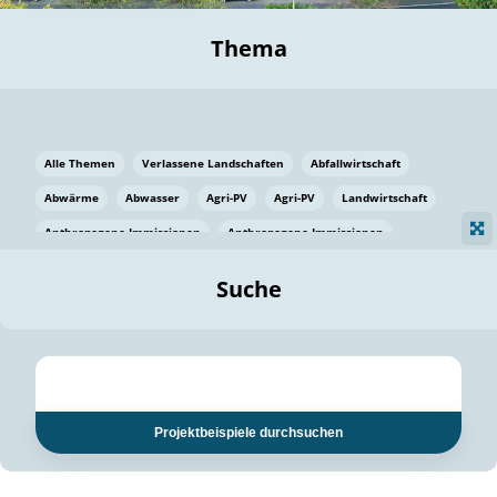
Thema
Alle Themen
Verlassene Landschaften
Abfallwirtschaft
Abwärme
Abwasser
Agri-PV
Agri-PV
Landwirtschaft
Anthropogene Immissionen
Anthropogene Immissionen
Vermeidung von Lebensmittelverlusten
Baden Württemberg
Suche
Ostsee
Bauen
Baumaterial
Bayern
Bayern
Beatmungssysteme
Beratung
Berlin
Bestäuber
bilaterale Zu-sammenarbeit
bilaterale Zu-sammenarbeit
Bildung
Bildung / Kommunikation
Projektbeispiele durchsuchen
Bildung für nachhaltige Entwicklung
Pflanzenkohle
Biodiversität
Biodiversität
Biogas
Biogas