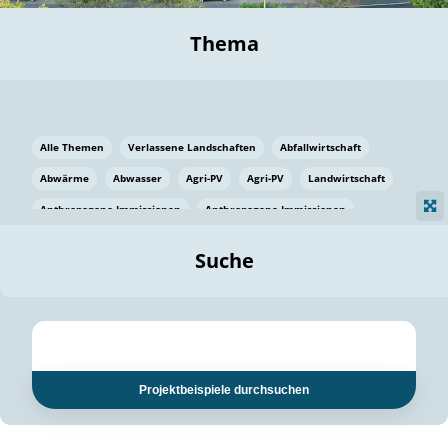
Thema
Alle Themen
Verlassene Landschaften
Abfallwirtschaft
Abwärme
Abwasser
Agri-PV
Agri-PV
Landwirtschaft
Anthropogene Immissionen
Anthropogene Immissionen
Vermeidung von Lebensmittelverlusten
Baden Württemberg
Suche
Ostsee
Bauen
Baumaterial
Bayern
Bayern
Beatmungssysteme
Beratung
Berlin
Bestäuber
bilaterale Zu-sammenarbeit
bilaterale Zu-sammenarbeit
Bildung
Bildung / Kommunikation
Projektbeispiele durchsuchen
Bildung für nachhaltige Entwicklung
Pflanzenkohle
Biodiversität
Biodiversität
Biogas
Biogas