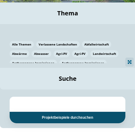
Thema
Alle Themen
Verlassene Landschaften
Abfallwirtschaft
Abwärme
Abwasser
Agri-PV
Agri-PV
Landwirtschaft
Anthropogene Immissionen
Anthropogene Immissionen
Vermeidung von Lebensmittelverlusten
Baden Württemberg
Suche
Ostsee
Bauen
Baumaterial
Bayern
Bayern
Beatmungssysteme
Beratung
Berlin
Bestäuber
bilaterale Zu-sammenarbeit
bilaterale Zu-sammenarbeit
Bildung
Bildung / Kommunikation
Projektbeispiele durchsuchen
Bildung für nachhaltige Entwicklung
Pflanzenkohle
Biodiversität
Biodiversität
Biogas
Biogas