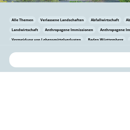
Alle Themen
Verlassene Landschaften
Abfallwirtschaft
A
Landwirtschaft
Anthropogene Immissionen
Anthropogene I
Vermeidung von Lebensmittelverlusten
Baden Württemberg
Bayern
Bayern
Beatmungssysteme
Beratung
Berlin
bilaterale Zu-sammenarbeit
Bildung
Bildung / Kommunikati
Pflanzenkohle
Biodiversität
Biodiversität
Biogas
Bioga
Vermeidung von Lebensmittelverlusten
Brandenburg
Breme
Bürgerwissenschaft
Capacity Building
Capacity Building
Circular Economy
Bürgerenergie
Bürgerbeteiligung
Citize
Bürgerwissenschaft
Klimawandel
Klimakrise
Klimaschutz
Kooperation
Kooperation mit KMU
Grenzüberschreitend
D
Deutscher Umweltpreis
Digitale Bildung
Digitaler Landschaf