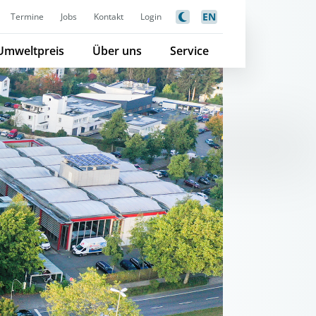
EN
Termine
Jobs
Kontakt
Login
Umweltpreis
Über uns
Service