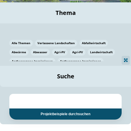
Thema
Alle Themen
Verlassene Landschaften
Abfallwirtschaft
Abwärme
Abwasser
Agri-PV
Agri-PV
Landwirtschaft
Anthropogene Immissionen
Anthropogene Immissionen
Vermeidung von Lebensmittelverlusten
Baden Württemberg
Suche
Ostsee
Bauen
Baumaterial
Bayern
Bayern
Beatmungssysteme
Beratung
Berlin
Bestäuber
bilaterale Zu-sammenarbeit
bilaterale Zu-sammenarbeit
Bildung
Bildung / Kommunikation
Projektbeispiele durchsuchen
Bildung für nachhaltige Entwicklung
Pflanzenkohle
Biodiversität
Biodiversität
Biogas
Biogas