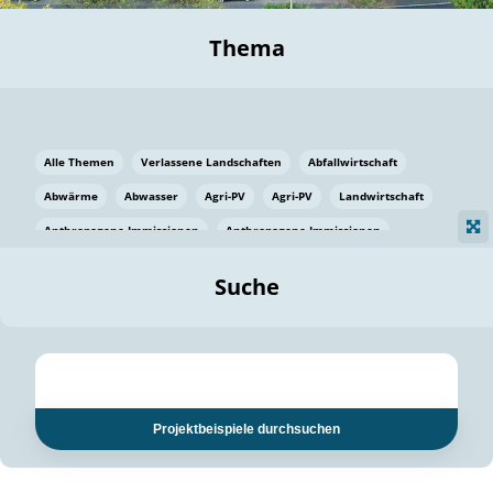
Thema
Alle Themen
Verlassene Landschaften
Abfallwirtschaft
Abwärme
Abwasser
Agri-PV
Agri-PV
Landwirtschaft
Anthropogene Immissionen
Anthropogene Immissionen
Vermeidung von Lebensmittelverlusten
Baden Württemberg
Suche
Ostsee
Bauen
Baumaterial
Bayern
Bayern
Beatmungssysteme
Beratung
Berlin
Bestäuber
bilaterale Zu-sammenarbeit
bilaterale Zu-sammenarbeit
Bildung
Bildung / Kommunikation
Projektbeispiele durchsuchen
Bildung für nachhaltige Entwicklung
Pflanzenkohle
Biodiversität
Biodiversität
Biogas
Biogas