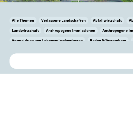
Alle Themen
Verlassene Landschaften
Abfallwirtschaft
A
Landwirtschaft
Anthropogene Immissionen
Anthropogene I
Vermeidung von Lebensmittelverlusten
Baden Württemberg
Bayern
Bayern
Beatmungssysteme
Beratung
Berlin
bilaterale Zu-sammenarbeit
Bildung
Bildung / Kommunikati
Pflanzenkohle
Biodiversität
Biodiversität
Biogas
Bioga
Vermeidung von Lebensmittelverlusten
Brandenburg
Breme
Bürgerwissenschaft
Capacity Building
Capacity Building
Kreislaufwirtschaft
Bürgerenergie
Bürgerbeteiligung
Citi
Citizen Science
Klimawandel
Klimakrise
Klimaschutz
Kooperation
Kooperation mit KMU
Grenzüberschreitend
D
Deutscher Umweltpreis
Digitale Bildung
Digitaler Landschaf