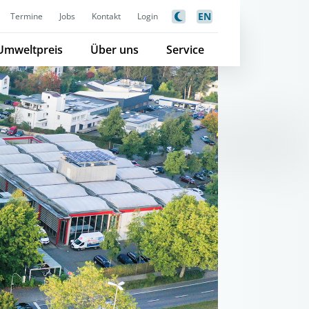
EN
Termine
Jobs
Kontakt
Login
Umweltpreis
Über uns
Service